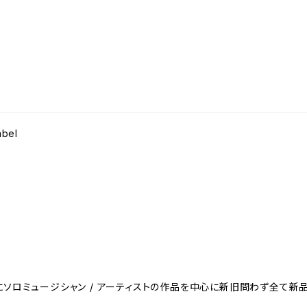
abel
ソロミュージシャン / アーティストの作品を中心に新旧問わず全て新