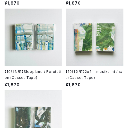
To Fall (cassette tape)
¥1,870
¥1,870
【10月入荷】Sleepland / Rerotati
【10月入荷】2o2 + musika-nt / s/
on (Casset Tape)
t (Casset Tape)
¥1,870
¥1,870