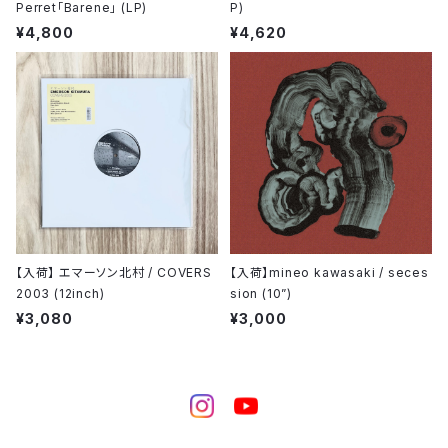
Perret「Barene」 (LP)
P)
¥4,800
¥4,620
【入荷】 エマーソン北村 / COVERS
【入荷】mineo kawasaki / seces
2003 (12inch)
sion (10”)
¥3,080
¥3,000