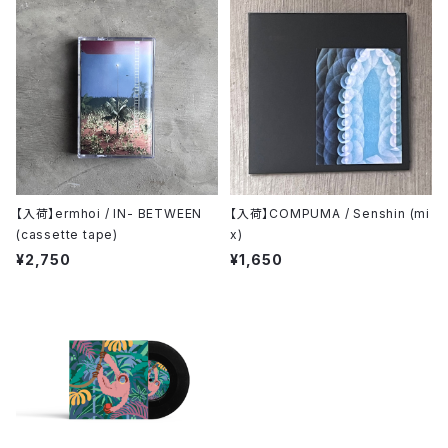
【入荷】ermhoi / IN- BETWEEN
【入荷】COMPUMA / Senshin (mi
(cassette tape)
x)
¥2,750
¥1,650