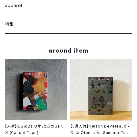
CD
ambient / experimental
TWIN SHIPS RECORDS
apparel
Cassette Tape
S.S.W
TWIN SHIPS RECORDS DIGITAL
特集！
Digital
JAZZ
around item
R&B / nu soul / downtempo
electronica
【入荷】ときめきトリオ /ときめきトリ
【5月入荷】Nelson Devereaux ×
オ (Casset Tape)
Chie Otomi / As Summer Turns