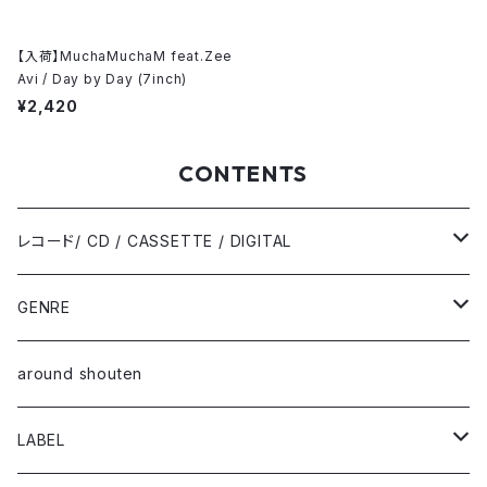
【入荷】MuchaMuchaM feat.Zee
Avi / Day by Day (7inch)
¥2,420
CONTENTS
レコード/ CD / CASSETTE / DIGITAL
12inch / LP
GENRE
10inch
alternative / rock / pop
around shouten
7inch
electronic / club
LABEL