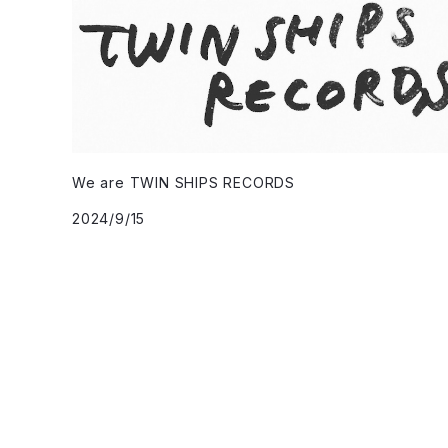
We are TWIN SHIPS RECORDS
2024/9/15