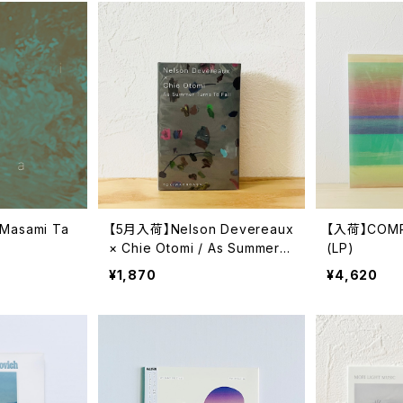
asami Ta
【5月入荷】Nelson Devereaux
【入荷】COMPU
× Chie Otomi / As Summer T
(LP)
urns To Fall (cassette tape)
¥1,870
¥4,620