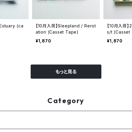
stuary (ca
【10月入荷】Sleepland / Rerot
【10月入荷】2o2
ation (Casset Tape)
¥1,870
¥1,870
もっと見る
Category