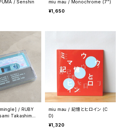
 Senshin
miu mau / Monochrome (7”)
¥1,650
ngle] / RUBY
miu mau / 記憶とヒロイン (C
sami Takashima
D)
ape)
¥1,320