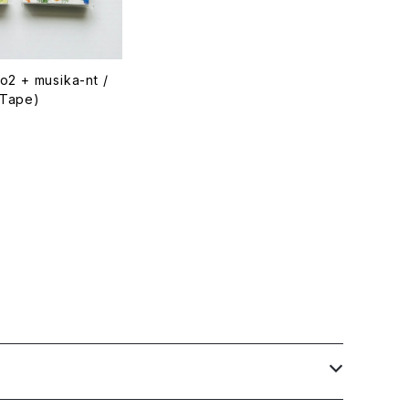
 + musika-nt /
s/t (Casset Tape)