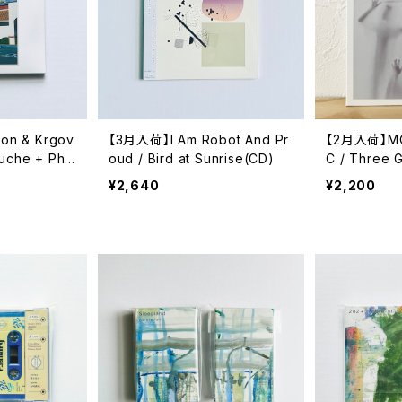
n & Krgov
【3月入荷】I Am Robot And Pr
【2月入荷】MOR
uche + Phil
oud / Bird at Sunrise(CD)
C / Three 
¥2,640
¥2,200