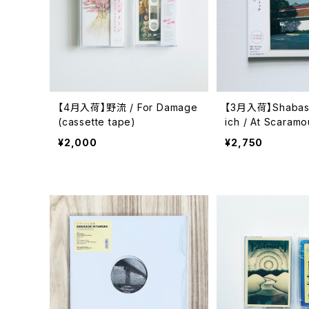
【4月入荷】野流 / For Damage
【3月入荷】Shabaso
(cassette tape)
ich / At Scaramo
adelphia(CD)
¥2,000
¥2,750