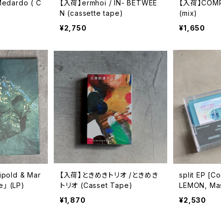
edardo ( C
【入荷】ermhoi / IN- BETWEE
【入荷】COMPUMA /
N (cassette tape)
(mix)
¥2,750
¥1,650
pold & Mar
【入荷】ときめきトリオ /ときめき
split EP [Comi
e」 (LP)
トリオ (Casset Tape)
LEMON, Ma
(cassette t
¥1,870
¥2,530