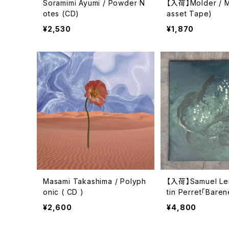
Soramimi Ayumi / Powder N
【入荷】Molder / M
otes (CD)
asset Tape)
¥2,530
¥1,870
Masami Takashima / Polyph
【入荷】Samuel Lei
onic ( CD )
tin Perret「Baren
¥2,600
¥4,800