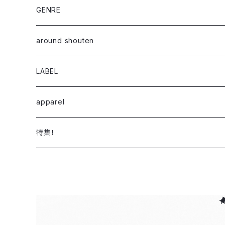
12inch / LP
GENRE
10inch
alternative / rock / pop
around shouten
7inch
electronic / club
LABEL
CD
ambient / experimental
TWIN SHIPS RECORDS
apparel
Cassette Tape
S.S.W
TWIN SHIPS RECORDS DIGITAL
特集！
Digital
JAZZ
R&B / nu soul / downtempo
electronica