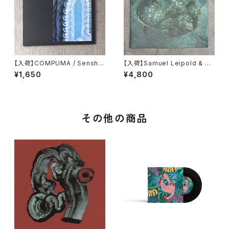
【入荷】COMPUMA / Senshin
【入荷】Samuel Leipold & M
(mix)
artin Perret「Barene」 (LP)
¥1,650
¥4,800
その他の商品