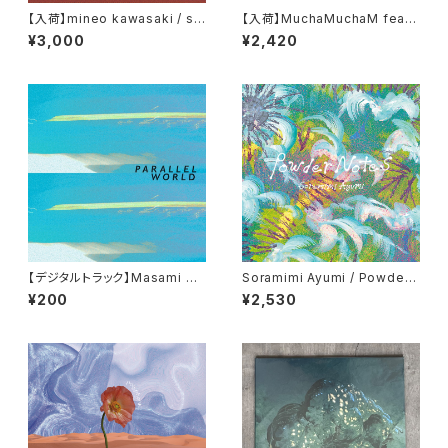
【入荷】mineo kawasaki / se
【入荷】MuchaMuchaM feat.
cession (10”)
Zee Avi / Day by Day (7inc
¥3,000
¥2,420
h)
【デジタルトラック】Masami Ta
Soramimi Ayumi / Powder
kashima (feat.mineo kawa
Notes (CD)
¥200
¥2,530
saki) / Parallel World