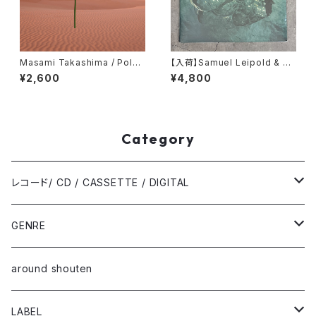
Masami Takashima / Polyp
【入荷】Samuel Leipold & M
honic ( CD )
artin Perret「Barene」 (LP)
¥2,600
¥4,800
Category
レコード/ CD / CASSETTE / DIGITAL
12inch / LP
GENRE
10inch
alternative / rock / pop
around shouten
7inch
electronic / club
LABEL