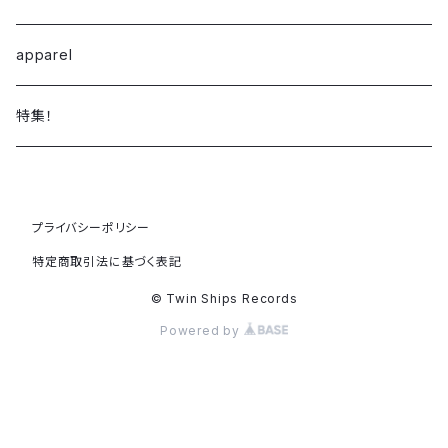
CD
ambient / experimental
TWIN SHIPS RECORDS
apparel
Cassette Tape
S.S.W
TWIN SHIPS RECORDS DIGITAL
特集！
Digital
JAZZ
プライバシーポリシー
R&B / nu soul / downtempo
特定商取引法に基づく表記
electronica
© Twin Ships Records
Powered by