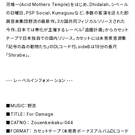
河端一(Acid Mothers Temple)をはじめ、Dhidalah、シベール
の日曜日、PSP Social、Kumagusuなど、多数の客演を迎えた即
興音楽集団野流の最新作。3カ国共同フィジカルリリースされた
今作、日本では帯化が主催するレーベル「造園計画」からカセット
テープで日本独自での国内リリース。カセットには未発表音源集
『記号の森の動物たち』のDLコード付。sideBは19分の長尺
「Shirabe」。
--- レーベルインフォメーション ---
■MUSIC：野流
■TITLE： For Damage
■CATNO.： Zouenkeikaku-044
■FORMAT： カセットテープ（未発表ボーナスアルバムDLコード