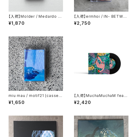
【入荷】Molder / Medardo (
【入荷】ermhoi / IN- BETWEE
Casset Tape)
N (cassette tape)
¥1,870
¥2,750
miu mau / motif21 (cassett
【入荷】MuchaMuchaM feat.
e tape)
Zee Avi / Day by Day (7inc
¥1,650
¥2,420
h)